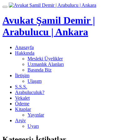
İçeriğe
Toggle
geç
navigation
Avukat Şamil Demir |
Arabulucu | Ankara
Anasayfa
Hakkında
Mesleki Üyelikler
Uzmanlık Alanları
Basında Biz
İletişim
Ulaşım
S.S.S.
Arabuluculuk?
Vekalet
Ödeme
Kitaplar
Yayınlar
Arşiv
Uyarı
Kategori:
İçtihatlar