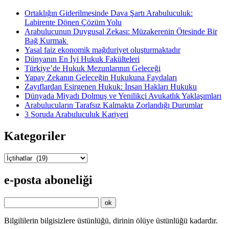
Ortaklığın Giderilmesinde Dava Şartı Arabuluculuk:
Labirente Dönen Çözüm Yolu
Arabulucunun Duygusal Zekası: Müzakerenin Ötesinde Bir
Bağ Kurmak
Yasal faiz ekonomik mağduriyet oluşturmaktadır
Dünyanın En İyi Hukuk Fakülteleri
Türkiye’de Hukuk Mezunlarının Geleceği
Yapay Zekanın Geleceğin Hukukuna Faydaları
Zayıflardan Esirgenen Hukuk: İnsan Hakları Hukuku
Dünyada Miyadı Dolmuş ve Yenilikçi Avukatlık Yaklaşımları
Arabulucuların Tarafsız Kalmakta Zorlandığı Durumlar
3 Soruda Arabuluculuk Kariyeri
Kategoriler
Kategoriler
e-posta aboneliği
Bilgililerin bilgisizlere üstünlüğü, dirinin ölüye üstünlüğü kadardır.