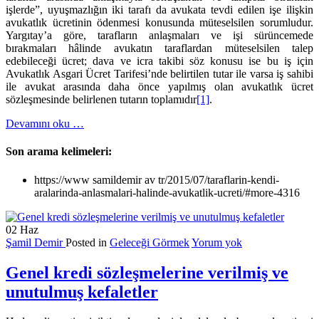
işlerde”, uyuşmazlığın iki tarafı da avukata tevdi edilen işe ilişkin
avukatlık ücretinin ödenmesi konusunda müteselsilen sorumludur.
Yargıtay’a göre, tarafların anlaşmaları ve işi sürüncemede
bırakmaları hâlinde avukatın taraflardan müteselsilen talep
edebileceği ücret; dava ve icra takibi söz konusu ise bu iş için
Avukatlık Asgari Ücret Tarifesi’nde belirtilen tutar ile varsa iş sahibi
ile avukat arasında daha önce yapılmış olan avukatlık ücret
sözleşmesinde belirlenen tutarın toplamıdır
[1]
.
hakkındaTarafların
Devamını oku
…
kendi
aralarında
Son arama kelimeleri:
anlaşmaları
hâlinde
https://www samildemir av tr/2015/07/taraflarin-kendi-
avukatlık
aralarinda-anlasmalari-halinde-avukatlik-ucreti/#more-4316
ücreti
02
Haz
Şamil Demir
Posted in
Geleceği Görmek
Yorum yok
Genel kredi sözleşmelerine verilmiş ve
unutulmuş kefaletler