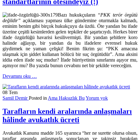
standartlarının ötesindeyiz (!)
Bazı hukukçuların
“PKK terör örgütü
değildir”
açıklaması yapması ülke gündemine oturmakla kalmadı,
eminim benim gibi birçok hukukçuyu da üzdü. Öte yandan bu ifade
üzerine çeşitli kesimlerden gelen tepkiler de şaşırtıcıydı. Herkes birer
ifade özgürlüğü havarisi kesilivermişti. Bir yandan şehitlere koro
halinde ağlayıp, bir yandan da bu ifadelere evrensel hukuk
giydirmek ne yaman çelişki! Benim fikrim şu: “PKK amacına
ulaşmak için şiddet kullanan bölücü bir suç örgütüdür”. Ama aksini
iddia eden ifade suç mudur? İfade hürriyetinin sınırlarını aşıyor mu,
aşmıyor mu? Bu yazıda bunun cevabını net bir şekilde vereceğim.
hakkındaİfade
Devamını oku
…
özgürlüğünde
AİHM
08
Tem
standartlarının
Şamil Demir
Posted in
Ama Haksızlık Bu
Yorum yok
ötesindeyiz
(!)
Tarafların kendi aralarında anlaşmaları
hâlinde avukatlık ücreti
Avukatlık Kanunu madde 165 uyarınca “her ne surette olursa olsun,
taraflar arasında anlaşmayla sonuçlanan ve takipsiz bırakılan