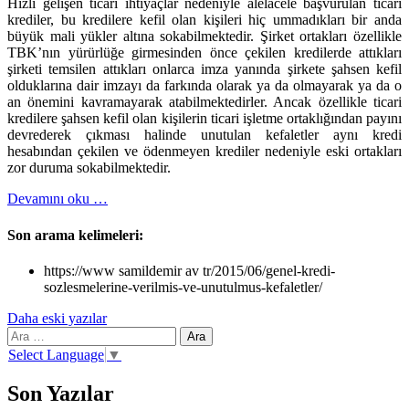
Hızlı gelişen ticari ihtiyaçlar nedeniyle alelacele başvurulan ticari
krediler, bu kredilere kefil olan kişileri hiç ummadıkları bir anda
büyük mali yükler altına sokabilmektedir. Şirket ortakları özellikle
TBK’nın yürürlüğe girmesinden önce çekilen kredilerde attıkları
şirketi temsilen attıkları onlarca imza yanında şirkete şahsen kefil
olduklarına dair imzayı da farkında olarak ya da olmayarak ya da o
an önemini kavramayarak atabilmektedirler. Ancak özellikle ticari
kredilere şahsen kefil olan kişilerin ticari işletme ortaklığından payını
devrederek çıkması halinde unutulan kefaletler aynı kredi
hesabından çekilen ve ödenmeyen krediler nedeniyle eski ortakları
zor duruma sokabilmektedir.
hakkındaGenel
Devamını oku
…
kredi
sözleşmelerine
Son arama kelimeleri:
verilmiş
ve
https://www samildemir av tr/2015/06/genel-kredi-
unutulmuş
sozlesmelerine-verilmis-ve-unutulmus-kefaletler/
kefaletler
Yazı
Daha eski yazılar
Arama:
gezinmesi
Select Language
▼
Son Yazılar