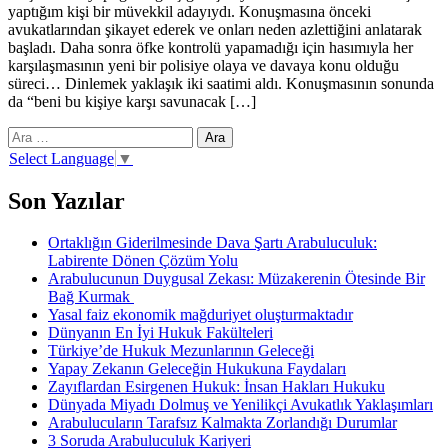
yaptığım kişi bir müvekkil adayıydı. Konuşmasına önceki
avukatlarından şikayet ederek ve onları neden azlettiğini anlatarak
başladı. Daha sonra öfke kontrolü yapamadığı için hasımıyla her
karşılaşmasının yeni bir polisiye olaya ve davaya konu olduğu
süreci… Dinlemek yaklaşık iki saatimi aldı. Konuşmasının sonunda
da “beni bu kişiye karşı savunacak […]
Arama:
Select Language
▼
Son Yazılar
Ortaklığın Giderilmesinde Dava Şartı Arabuluculuk:
Labirente Dönen Çözüm Yolu
Arabulucunun Duygusal Zekası: Müzakerenin Ötesinde Bir
Bağ Kurmak
Yasal faiz ekonomik mağduriyet oluşturmaktadır
Dünyanın En İyi Hukuk Fakülteleri
Türkiye’de Hukuk Mezunlarının Geleceği
Yapay Zekanın Geleceğin Hukukuna Faydaları
Zayıflardan Esirgenen Hukuk: İnsan Hakları Hukuku
Dünyada Miyadı Dolmuş ve Yenilikçi Avukatlık Yaklaşımları
Arabulucuların Tarafsız Kalmakta Zorlandığı Durumlar
3 Soruda Arabuluculuk Kariyeri