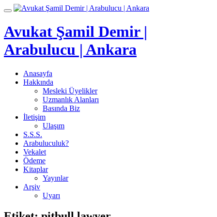
İçeriğe
Toggle
geç
navigation
Avukat Şamil Demir |
Arabulucu | Ankara
Anasayfa
Hakkında
Mesleki Üyelikler
Uzmanlık Alanları
Basında Biz
İletişim
Ulaşım
S.S.S.
Arabuluculuk?
Vekalet
Ödeme
Kitaplar
Yayınlar
Arşiv
Uyarı
Etiket:
pitbull lawyer