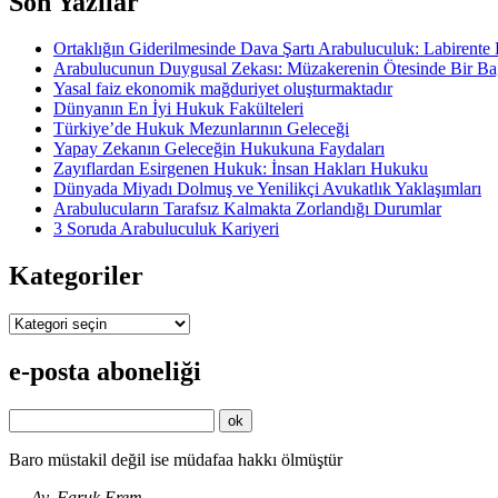
Son Yazılar
Ortaklığın Giderilmesinde Dava Şartı Arabuluculuk: Labiren
Arabulucunun Duygusal Zekası: Müzakerenin Ötesinde Bir 
Yasal faiz ekonomik mağduriyet oluşturmaktadır
Dünyanın En İyi Hukuk Fakülteleri
Türkiye’de Hukuk Mezunlarının Geleceği
Yapay Zekanın Geleceğin Hukukuna Faydaları
Zayıflardan Esirgenen Hukuk: İnsan Hakları Hukuku
Dünyada Miyadı Dolmuş ve Yenilikçi Avukatlık Yaklaşımları
Arabulucuların Tarafsız Kalmakta Zorlandığı Durumlar
3 Soruda Arabuluculuk Kariyeri
Kategoriler
Kategoriler
e-posta aboneliği
Baro müstakil değil ise müdafaa hakkı ölmüştür
—
Av. Faruk Erem