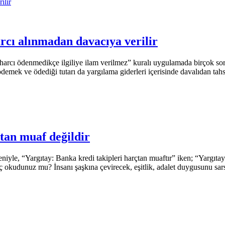
cı alınmadan davacıya verilir
rcı ödenmedikçe ilgiliye ilam verilmez” kuralı uygulamada birçok soru
ödemek ve ödediği tutarı da yargılama giderleri içerisinde davalıdan ta
tan muaf değildir
eniyle, “Yargıtay: Banka kredi takipleri harçtan muaftır” iken; “Yargıt
 hiç okudunuz mu? İnsanı şaşkına çevirecek, eşitlik, adalet duygusunu 