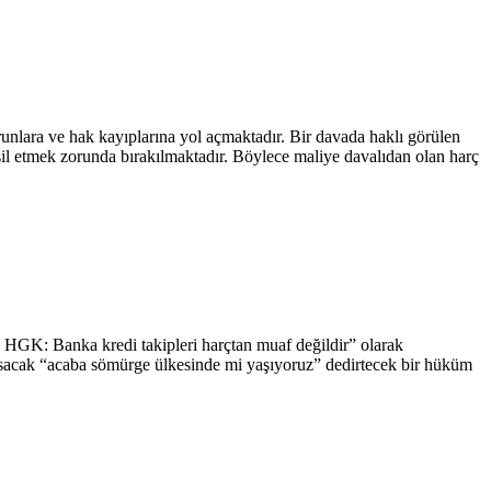
nlara ve hak kayıplarına yol açmaktadır. Bir davada haklı görülen
hsil etmek zorunda bırakılmaktadır. Böylece maliye davalıdan olan harç
ay HGK: Banka kredi takipleri harçtan muaf değildir” olarak
sarsacak “acaba sömürge ülkesinde mi yaşıyoruz” dedirtecek bir hüküm