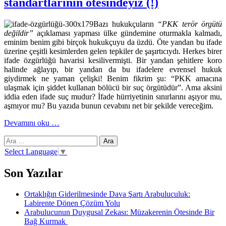
standartlarının ötesindeyiz (!)
Bazı hukukçuların
“PKK terör örgütü
değildir”
açıklaması yapması ülke gündemine oturmakla kalmadı,
eminim benim gibi birçok hukukçuyu da üzdü. Öte yandan bu ifade
üzerine çeşitli kesimlerden gelen tepkiler de şaşırtıcıydı. Herkes birer
ifade özgürlüğü havarisi kesilivermişti. Bir yandan şehitlere koro
halinde ağlayıp, bir yandan da bu ifadelere evrensel hukuk
giydirmek ne yaman çelişki! Benim fikrim şu: “PKK amacına
ulaşmak için şiddet kullanan bölücü bir suç örgütüdür”. Ama aksini
iddia eden ifade suç mudur? İfade hürriyetinin sınırlarını aşıyor mu,
aşmıyor mu? Bu yazıda bunun cevabını net bir şekilde vereceğim.
hakkındaİfade
Devamını oku
…
özgürlüğünde
Arama:
AİHM
standartlarının
Select Language
▼
ötesindeyiz
(!)
Son Yazılar
Ortaklığın Giderilmesinde Dava Şartı Arabuluculuk:
Labirente Dönen Çözüm Yolu
Arabulucunun Duygusal Zekası: Müzakerenin Ötesinde Bir
Bağ Kurmak