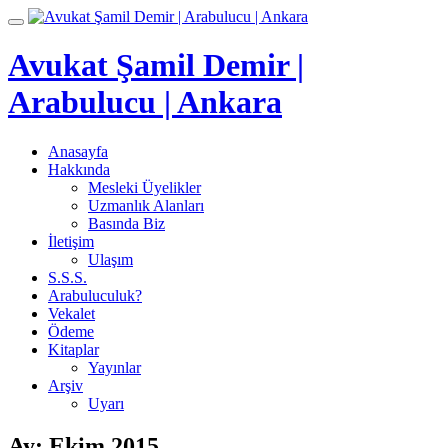
İçeriğe
Toggle
geç
navigation
Avukat Şamil Demir |
Arabulucu | Ankara
Anasayfa
Hakkında
Mesleki Üyelikler
Uzmanlık Alanları
Basında Biz
İletişim
Ulaşım
S.S.S.
Arabuluculuk?
Vekalet
Ödeme
Kitaplar
Yayınlar
Arşiv
Uyarı
Ay:
Ekim 2015