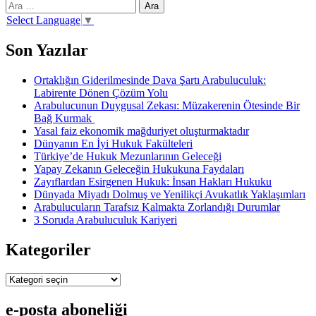
Arama:
öngören
tasarının
Select Language
▼
getirdikleri
Son Yazılar
Ortaklığın Giderilmesinde Dava Şartı Arabuluculuk:
Labirente Dönen Çözüm Yolu
Arabulucunun Duygusal Zekası: Müzakerenin Ötesinde Bir
Bağ Kurmak
Yasal faiz ekonomik mağduriyet oluşturmaktadır
Dünyanın En İyi Hukuk Fakülteleri
Türkiye’de Hukuk Mezunlarının Geleceği
Yapay Zekanın Geleceğin Hukukuna Faydaları
Zayıflardan Esirgenen Hukuk: İnsan Hakları Hukuku
Dünyada Miyadı Dolmuş ve Yenilikçi Avukatlık Yaklaşımları
Arabulucuların Tarafsız Kalmakta Zorlandığı Durumlar
3 Soruda Arabuluculuk Kariyeri
Kategoriler
Kategoriler
e-posta aboneliği