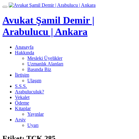
İçeriğe
Toggle
geç
navigation
Avukat Şamil Demir |
Arabulucu | Ankara
Anasayfa
Hakkında
Mesleki Üyelikler
Uzmanlık Alanları
Basında Biz
İletişim
Ulaşım
S.S.S.
Arabuluculuk?
Vekalet
Ödeme
Kitaplar
Yayınlar
Arşiv
Uyarı
Etiket:
TCK 285