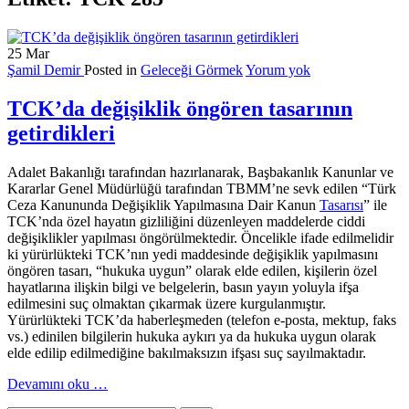
25
Mar
Şamil Demir
Posted in
Geleceği Görmek
Yorum yok
TCK’da değişiklik öngören tasarının
getirdikleri
Adalet Bakanlığı tarafından hazırlanarak, Başbakanlık Kanunlar ve
Kararlar Genel Müdürlüğü tarafından TBMM’ne sevk edilen “Türk
Ceza Kanununda Değişiklik Yapılmasına Dair Kanun
Tasarısı
” ile
TCK’nda özel hayatın gizliliğini düzenleyen maddelerde ciddi
değişiklikler yapılması öngörülmektedir. Öncelikle ifade edilmelidir
ki yürürlükteki TCK’nın yedi maddesinde değişiklik yapılmasını
öngören tasarı, “hukuka uygun” olarak elde edilen, kişilerin özel
hayatlarına ilişkin bilgi ve belgelerin, basın yayın yoluyla ifşa
edilmesini suç olmaktan çıkarmak üzere kurgulanmıştır.
Yürürlükteki TCK’da haberleşmeden (telefon e-posta, mektup, faks
vs.) edinilen bilgilerin hukuka aykırı ya da hukuka uygun olarak
elde edilip edilmediğine bakılmaksızın ifşası suç sayılmaktadır.
hakkındaTCK’da
Devamını oku
…
değişiklik