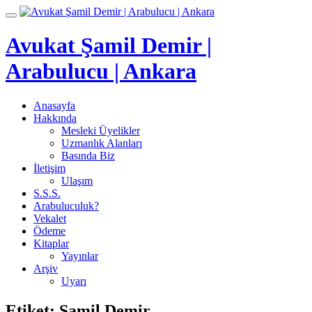
İçeriğe
Toggle
geç
navigation
Avukat Şamil Demir |
Arabulucu | Ankara
Anasayfa
Hakkında
Mesleki Üyelikler
Uzmanlık Alanları
Basında Biz
İletişim
Ulaşım
S.S.S.
Arabuluculuk?
Vekalet
Ödeme
Kitaplar
Yayınlar
Arşiv
Uyarı
Etiket:
Şamil Demir