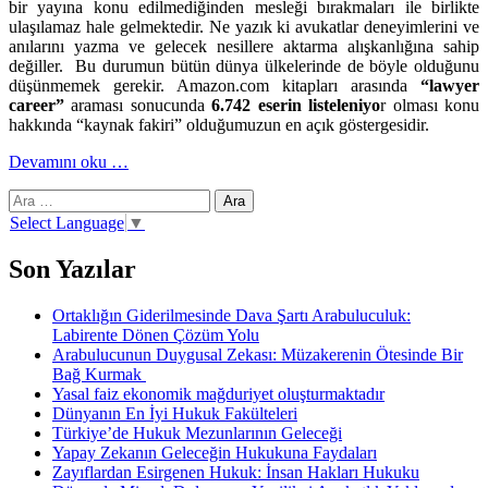
bir yayına konu edilmediğinden mesleği bırakmaları ile birlikte
ulaşılamaz hale gelmektedir. Ne yazık ki avukatlar deneyimlerini ve
anılarını yazma ve gelecek nesillere aktarma alışkanlığına sahip
değiller. Bu durumun bütün dünya ülkelerinde de böyle olduğunu
düşünmemek gerekir. Amazon.com kitapları arasında
“lawyer
career”
araması sonucunda
6.742 eserin listeleniyo
r olması konu
hakkında “kaynak fakiri” olduğumuzun en açık göstergesidir.
hakkındaAvukatlık
Devamını oku
…
kariyeri
Arama:
konusunda
kaynak
Select Language
▼
fakiriyiz
Son Yazılar
Ortaklığın Giderilmesinde Dava Şartı Arabuluculuk:
Labirente Dönen Çözüm Yolu
Arabulucunun Duygusal Zekası: Müzakerenin Ötesinde Bir
Bağ Kurmak
Yasal faiz ekonomik mağduriyet oluşturmaktadır
Dünyanın En İyi Hukuk Fakülteleri
Türkiye’de Hukuk Mezunlarının Geleceği
Yapay Zekanın Geleceğin Hukukuna Faydaları
Zayıflardan Esirgenen Hukuk: İnsan Hakları Hukuku