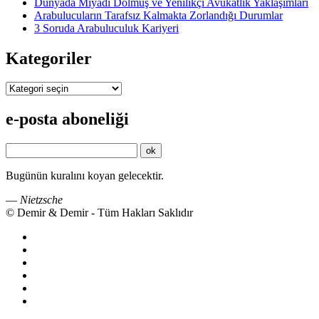
Dünyada Miyadı Dolmuş ve Yenilikçi Avukatlık Yaklaşımları
Arabulucuların Tarafsız Kalmakta Zorlandığı Durumlar
3 Soruda Arabuluculuk Kariyeri
Kategoriler
Kategoriler
e-posta aboneliği
Bugünün kuralını koyan gelecektir.
—
Nietzsche
© Demir & Demir - Tüm Hakları Saklıdır
İkincil
Menü