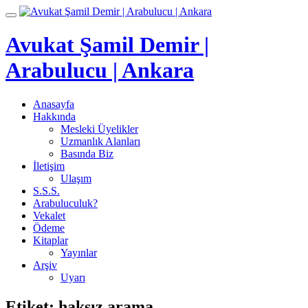
İçeriğe
Toggle
geç
navigation
Avukat Şamil Demir |
Arabulucu | Ankara
Anasayfa
Hakkında
Mesleki Üyelikler
Uzmanlık Alanları
Basında Biz
İletişim
Ulaşım
S.S.S.
Arabuluculuk?
Vekalet
Ödeme
Kitaplar
Yayınlar
Arşiv
Uyarı
Etiket:
haksız arama