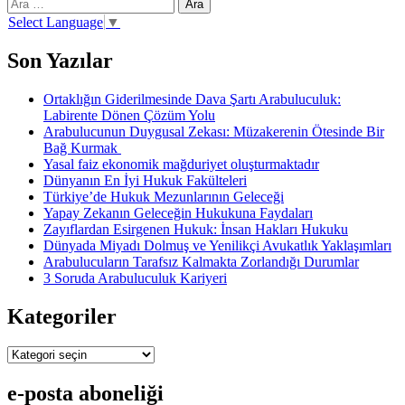
Arama:
ve
el
Select Language
▼
koyma
nedeniyle
Son Yazılar
Devletten
tazminat
Ortaklığın Giderilmesinde Dava Şartı Arabuluculuk:
istemi
Labirente Dönen Çözüm Yolu
Arabulucunun Duygusal Zekası: Müzakerenin Ötesinde Bir
Bağ Kurmak
Yasal faiz ekonomik mağduriyet oluşturmaktadır
Dünyanın En İyi Hukuk Fakülteleri
Türkiye’de Hukuk Mezunlarının Geleceği
Yapay Zekanın Geleceğin Hukukuna Faydaları
Zayıflardan Esirgenen Hukuk: İnsan Hakları Hukuku
Dünyada Miyadı Dolmuş ve Yenilikçi Avukatlık Yaklaşımları
Arabulucuların Tarafsız Kalmakta Zorlandığı Durumlar
3 Soruda Arabuluculuk Kariyeri
Kategoriler
Kategoriler
e-posta aboneliği