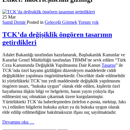
25
Mar
Şamil Demir
Posted in
Geleceği Görmek
Yorum yok
TCK’da değişiklik öngören tasarının
getirdikleri
Adalet Bakanlığı tarafından hazırlanarak, Başbakanlık Kanunlar ve
Kararlar Genel Müdürlüğü tarafından TBMM’ne sevk edilen “Türk
Ceza Kanununda Değişiklik Yapılmasına Dair Kanun
Tasarısı
” ile
TCK’nda özel hayatın gizliliğini düzenleyen maddelerde ciddi
değişiklikler yapılması öngörülmektedir. Öncelikle ifade edilmelidir
ki yürürlükteki TCK’nın yedi maddesinde değişiklik yapılmasını
öngören tasarı, “hukuka uygun” olarak elde edilen, kişilerin özel
hayatlarına ilişkin bilgi ve belgelerin, basın yayın yoluyla ifşa
edilmesini suç olmaktan çıkarmak üzere kurgulanmıştır.
Yürürlükteki TCK’da haberleşmeden (telefon e-posta, mektup, faks
vs.) edinilen bilgilerin hukuka aykırı ya da hukuka uygun olarak
elde edilip edilmediğine bakılmaksızın ifşası suç sayılmaktadır.
hakkındaTCK’da
Devamını oku
…
değişiklik