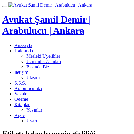
İçeriğe
Toggle
geç
navigation
Avukat Şamil Demir |
Arabulucu | Ankara
Anasayfa
Hakkında
Mesleki Üyelikler
Uzmanlık Alanları
Basında Biz
İletişim
Ulaşım
S.S.S.
Arabuluculuk?
Vekalet
Ödeme
Kitaplar
Yayınlar
Arşiv
Uyarı
Etiket:
haberleşmenin gizliliği