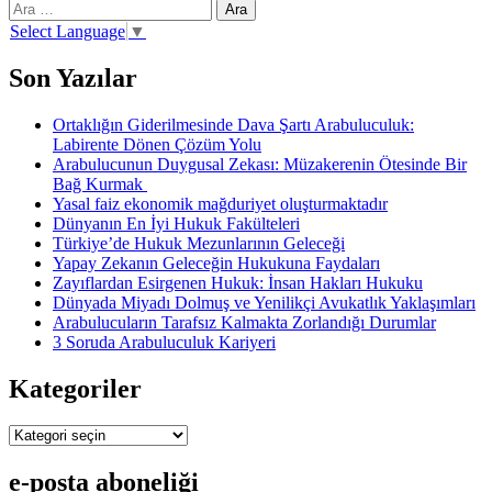
Arama:
öngören
tasarının
Select Language
▼
getirdikleri
Son Yazılar
Ortaklığın Giderilmesinde Dava Şartı Arabuluculuk:
Labirente Dönen Çözüm Yolu
Arabulucunun Duygusal Zekası: Müzakerenin Ötesinde Bir
Bağ Kurmak
Yasal faiz ekonomik mağduriyet oluşturmaktadır
Dünyanın En İyi Hukuk Fakülteleri
Türkiye’de Hukuk Mezunlarının Geleceği
Yapay Zekanın Geleceğin Hukukuna Faydaları
Zayıflardan Esirgenen Hukuk: İnsan Hakları Hukuku
Dünyada Miyadı Dolmuş ve Yenilikçi Avukatlık Yaklaşımları
Arabulucuların Tarafsız Kalmakta Zorlandığı Durumlar
3 Soruda Arabuluculuk Kariyeri
Kategoriler
Kategoriler
e-posta aboneliği