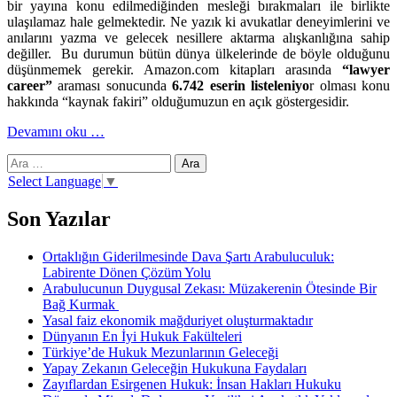
bir yayına konu edilmediğinden mesleği bırakmaları ile birlikte
ulaşılamaz hale gelmektedir. Ne yazık ki avukatlar deneyimlerini ve
anılarını yazma ve gelecek nesillere aktarma alışkanlığına sahip
değiller. Bu durumun bütün dünya ülkelerinde de böyle olduğunu
düşünmemek gerekir. Amazon.com kitapları arasında
“lawyer
career”
araması sonucunda
6.742 eserin listeleniyo
r olması konu
hakkında “kaynak fakiri” olduğumuzun en açık göstergesidir.
hakkındaAvukatlık
Devamını oku
…
kariyeri
Arama:
konusunda
kaynak
Select Language
▼
fakiriyiz
Son Yazılar
Ortaklığın Giderilmesinde Dava Şartı Arabuluculuk:
Labirente Dönen Çözüm Yolu
Arabulucunun Duygusal Zekası: Müzakerenin Ötesinde Bir
Bağ Kurmak
Yasal faiz ekonomik mağduriyet oluşturmaktadır
Dünyanın En İyi Hukuk Fakülteleri
Türkiye’de Hukuk Mezunlarının Geleceği
Yapay Zekanın Geleceğin Hukukuna Faydaları
Zayıflardan Esirgenen Hukuk: İnsan Hakları Hukuku