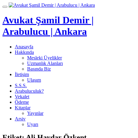
İçeriğe
Toggle
geç
navigation
Avukat Şamil Demir |
Arabulucu | Ankara
Anasayfa
Hakkında
Mesleki Üyelikler
Uzmanlık Alanları
Basında Biz
İletişim
Ulaşım
S.S.S.
Arabuluculuk?
Vekalet
Ödeme
Kitaplar
Yayınlar
Arşiv
Uyarı
Etiket:
Ali Haydar Özkent