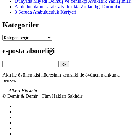
Dünyada Miyadı Dolmuş ve Yenilikçi Avukatlık Yaklaşımları
Arabulucuların Tarafsız Kalmakta Zorlandığı Durumlar
3 Soruda Arabuluculuk Kariyeri
Kategoriler
Kategoriler
e-posta aboneliği
Aklı ile övünen kişi hücresinin genişliği ile övünen mahkuma
benzer.
—
Albert Einstein
© Demir & Demir - Tüm Hakları Saklıdır
İkincil
Menü