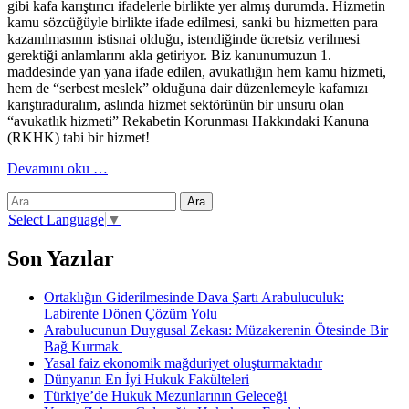
gibi kafa karıştırıcı ifadelerle birlikte yer almış durumda. Hizmetin
kamu sözcüğüyle birlikte ifade edilmesi, sanki bu hizmetten para
kazanılmasının istisnai olduğu, istendiğinde ücretsiz verilmesi
gerektiği anlamlarını akla getiriyor. Biz kanunumuzun 1.
maddesinde yan yana ifade edilen, avukatlığın hem kamu hizmeti,
hem de “serbest meslek” olduğuna dair düzenlemeyle kafamızı
karıştıraduralım, aslında hizmet sektörünün bir unsuru olan
“avukatlık hizmeti” Rekabetin Korunması Hakkındaki Kanuna
(RKHK) tabi bir hizmet!
hakkındaAvukatlık
Devamını oku
…
hizmetinin
Arama:
rekabet
mevzuatına
Select Language
▼
tabiyeti
Son Yazılar
Ortaklığın Giderilmesinde Dava Şartı Arabuluculuk:
Labirente Dönen Çözüm Yolu
Arabulucunun Duygusal Zekası: Müzakerenin Ötesinde Bir
Bağ Kurmak
Yasal faiz ekonomik mağduriyet oluşturmaktadır
Dünyanın En İyi Hukuk Fakülteleri
Türkiye’de Hukuk Mezunlarının Geleceği