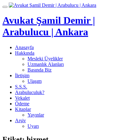
İçeriğe
Toggle
geç
navigation
Avukat Şamil Demir |
Arabulucu | Ankara
Anasayfa
Hakkında
Mesleki Üyelikler
Uzmanlık Alanları
Basında Biz
İletişim
Ulaşım
S.S.S.
Arabuluculuk?
Vekalet
Ödeme
Kitaplar
Yayınlar
Arşiv
Uyarı
Etiket:
hizmet