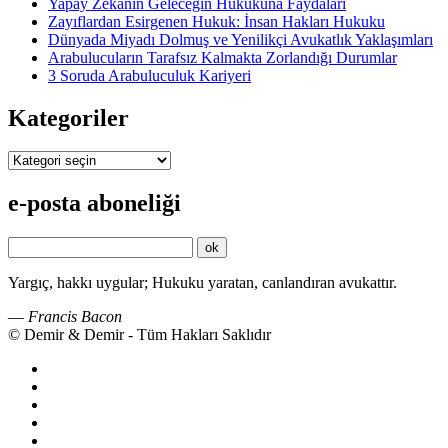
Yapay Zekanın Geleceğin Hukukuna Faydaları
Zayıflardan Esirgenen Hukuk: İnsan Hakları Hukuku
Dünyada Miyadı Dolmuş ve Yenilikçi Avukatlık Yaklaşımları
Arabulucuların Tarafsız Kalmakta Zorlandığı Durumlar
3 Soruda Arabuluculuk Kariyeri
Kategoriler
Kategoriler
e-posta aboneliği
Yargıç, hakkı uygular; Hukuku yaratan, canlandıran avukattır.
—
Francis Bacon
© Demir & Demir - Tüm Hakları Saklıdır
İkincil
Menü