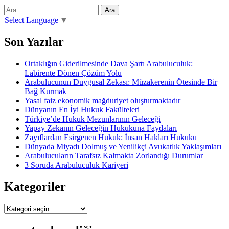
Arama:
Select Language
▼
Son Yazılar
Ortaklığın Giderilmesinde Dava Şartı Arabuluculuk:
Labirente Dönen Çözüm Yolu
Arabulucunun Duygusal Zekası: Müzakerenin Ötesinde Bir
Bağ Kurmak
Yasal faiz ekonomik mağduriyet oluşturmaktadır
Dünyanın En İyi Hukuk Fakülteleri
Türkiye’de Hukuk Mezunlarının Geleceği
Yapay Zekanın Geleceğin Hukukuna Faydaları
Zayıflardan Esirgenen Hukuk: İnsan Hakları Hukuku
Dünyada Miyadı Dolmuş ve Yenilikçi Avukatlık Yaklaşımları
Arabulucuların Tarafsız Kalmakta Zorlandığı Durumlar
3 Soruda Arabuluculuk Kariyeri
Kategoriler
Kategoriler