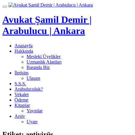
İçeriğe
Toggle
geç
navigation
Avukat Şamil Demir |
Arabulucu | Ankara
Anasayfa
Hakkında
Mesleki Üyelikler
Uzmanlık Alanları
Basında Biz
İletişim
Ulaşım
S.S.S.
Arabuluculuk?
Vekalet
Ödeme
Kitaplar
Yayınlar
Arşiv
Uyarı
Etiket:
antivirüs