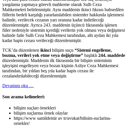
yargılama yapmaya görevli mahkeme olarak Sulh Ceza
Mahkemeleri belirlenmiştir. Aynı maddenin ikinci fıkrası bahsedilen
fiillerin bedeli karşılığı yararlanılabilen sistemler hakkında işlenmesi
halinde, verilecek cezanın yarı oranına kadar indirileceği
düzenlenmiştir. Ayrıca 243. maddenin üçüncü fıkrasında işlenen
fiiler nedeniyle sistemin içerdiği verilerin yok olması veya değişmesi
halinde faile Sulh Ceza Mahkemesi tarafından, altı aydan iki yıla
kadar hapis cezası verileceği düzenlenmiştir.
TCK’da düzenlenen
ikinci
bilişim suçu
“Sistemi engelleme,
bozma, verileri yok etme veya değiştirme”
başlıklı
244. maddede
düzenlenmiştir. Maddenin ilk fıkrasında bir bilişim sisteminin
işleyişini engelleyen veya bozan kişinin Asliye Ceza Mahkemesi
tarafından, bir yıldan beş yıla kadar hapis cezası ile
cezalandırılabileceği düzenlenmiştir.
hakkındaTCK’da
Devamını oku
…
Düzenlenen
Bilişim
Son arama kelimeleri:
Suçları
bilişim suçları örnekleri
bilişim suçlarına örnek olaylar
https://www samildemir av tr/avukat/bilisim-suclarina-
ornekler/