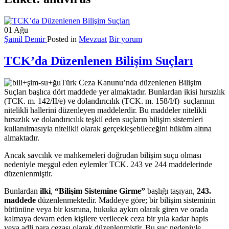
01
Ağu
Şamil Demir
Posted in
Mevzuat
Bir yorum
TCK’da Düzenlenen Bilişim Suçları
Türk Ceza Kanunu’nda düzenlenen Bilişim
Suçları başlıca dört maddede yer almaktadır. Bunlardan ikisi hırsızlık
(TCK. m. 142/II/e) ve dolandırıcılık (TCK. m. 158/I/f) suçlarının
nitelikli hallerini düzenleyen maddelerdir. Bu maddeler nitelikli
hırsızlık ve dolandırıcılık teşkil eden suçların bilişim sistemleri
kullanılmasıyla nitelikli olarak gerçekleşebileceğini hüküm altına
almaktadır.
Ancak savcılık ve mahkemeleri doğrudan bilişim suçu olması
nedeniyle meşgul eden eylemler TCK. 243 ve 244 maddelerinde
düzenlenmiştir.
Bunlardan
ilki
,
“Bilişim Sistemine Girme”
başlığı taşıyan,
243.
maddede
düzenlenmektedir. Maddeye göre; bir bilişim sisteminin
bütününe veya bir kısmına, hukuka aykırı olarak giren ve orada
kalmaya devam eden kişilere verilecek ceza bir yıla kadar hapis
veya adli para cezası olarak düzenlenmiştir. Bu suç nedeniyle